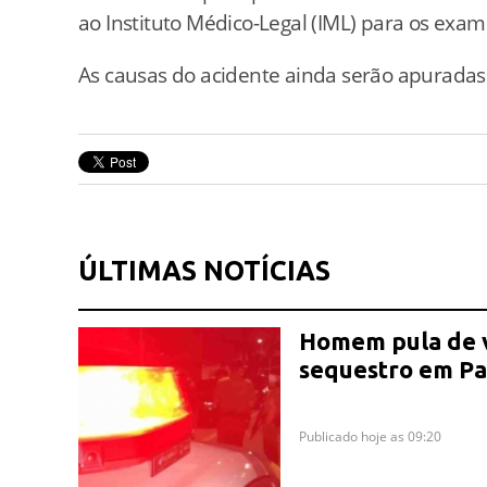
ao
Instituto
Médico-
Legal (
IML)
para
os
exam
As
causas
do
acidente
ainda
serão
apurada
ÚLTIMAS NOTÍCIAS
Homem pula de v
sequestro em Pa
Publicado hoje as 09:20