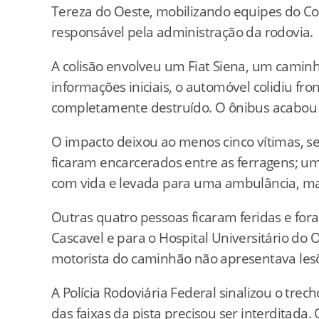
Tereza
do
Oeste,
mobilizando
equipes
do
C
responsável
pela
administração
da
rodovia.
A
colisão
envolveu
um
Fiat
Siena,
um
camin
informações
iniciais,
o
automóvel
colidiu
fro
completamente
destruído.
O
ônibus
acabo
O
impacto
deixou
ao
menos
cinco
vítimas,
s
ficaram
encarcerados
entre
as
ferragens;
u
com
vida
e
levada
para
uma
ambulância,
m
Outras
quatro
pessoas
ficaram
feridas
e
for
Cascavel
e
para
o
Hospital
Universitário
do
O
motorista
do
caminhão
não
apresentava
le
A
Polícia
Rodoviária
Federal
sinalizou
o
trec
das
faixas
da
pista
precisou
ser
interditada.