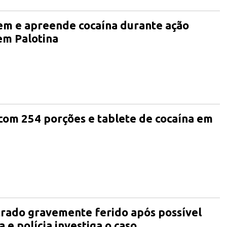
m e apreende cocaína durante ação
 em Palotina
om 254 porções e tablete de cocaína em
ado gravemente ferido após possível
 e polícia investiga o caso