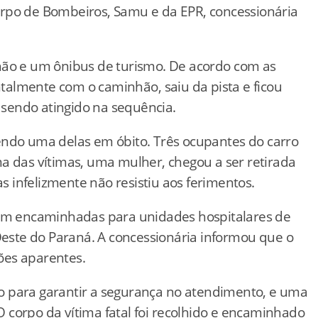
orpo
de
Bombeiros,
Samu
e
da
EPR,
concessionária
hão
e
um
ônibus
de
turismo.
De
acordo
com
as
ntalmente
com
o
caminhão,
saiu
da
pista
e
ficou
u
sendo
atingido
na
sequência.
endo
uma
delas
em
óbito.
Três
ocupantes
do
carro
ma
das
vítimas,
uma
mulher,
chegou
a
ser
retirada
as
infelizmente
não
resistiu
aos
ferimentos.
am
encaminhadas
para
unidades
hospitalares
de
este
do
Paraná.
A
concessionária
informou
que
o
sões
aparentes.
ho
para
garantir
a
segurança
no
atendimento,
e
uma
O
corpo
da
vítima
fatal
foi
recolhido
e
encaminhado