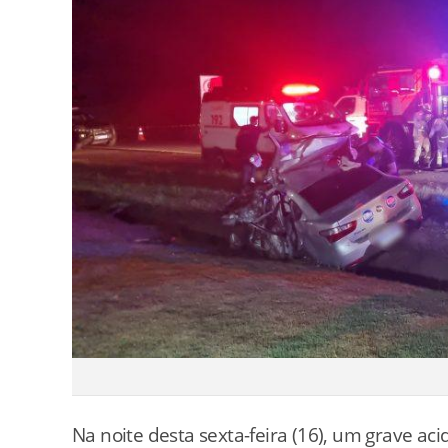
Na
noite
desta
sexta-
feira (
16),
um
grave
aci