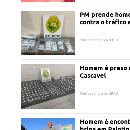
PM prende home
contra o tráfico
Publicado hoje as 09:19
Homem é preso c
Cascavel
Publicado hoje as 09:18
Homem é encontr
briga em Palotina