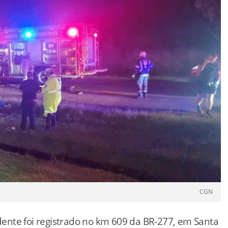
CGN
dente
foi
registrado
no
km
609
da
BR-
277,
em
Santa