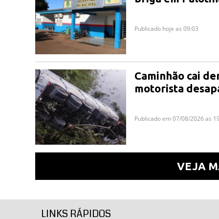
Publicado hoje as 09:03
Caminhão cai den
motorista desap
Publicado em 07/08/2026 as 1
VEJA M
LINKS RÁPIDOS