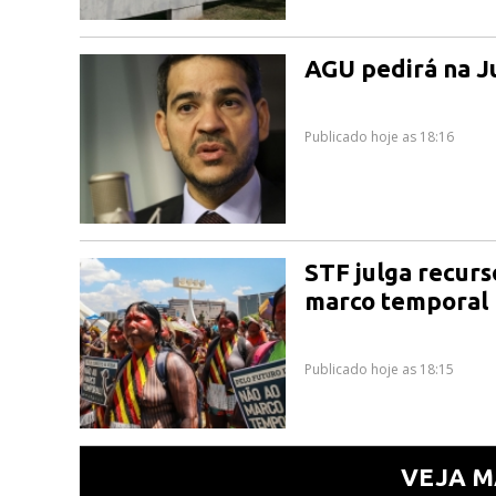
AGU pedirá na Ju
Publicado hoje as 18:16
STF julga recurs
marco temporal
Publicado hoje as 18:15
VEJA M