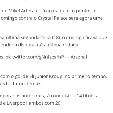
 de Mikel Arteta está agora quatro pontos à
 domingo contra o Crystal Palace será agora uma
na última segunda-feira (18), o que significava que
stender a disputa até a última rodada.
s. pic.twitter.com/gNnfzesrhP — Arsenal
om o gol de Eli Junior Kroupi no primeiro tempo,
os foi tarde demais.
mporadas anteriores, já conquistou 14 títulos
d e Liverpool, ambos com 20.