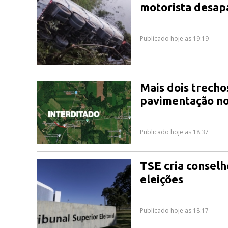
motorista desap
Publicado hoje as 19:19
Mais dois trecho
pavimentação no
Publicado hoje as 18:37
TSE cria conselh
eleições
Publicado hoje as 18:17